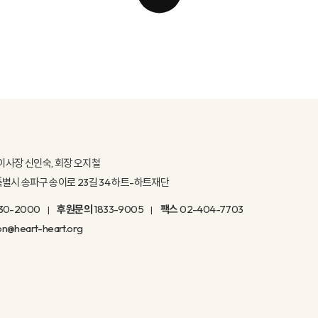
이사장 신인숙, 회장 오지철
울특별시 송파구 송이로 23길 34 하트-하트재단
30-2000
후원문의
1833-9005
팩스
02-404-7703
on@heart-heart.org