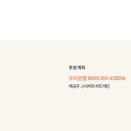
후원 계좌
우리은행
1005-101-413016
예금주 : (사)하트하트재단