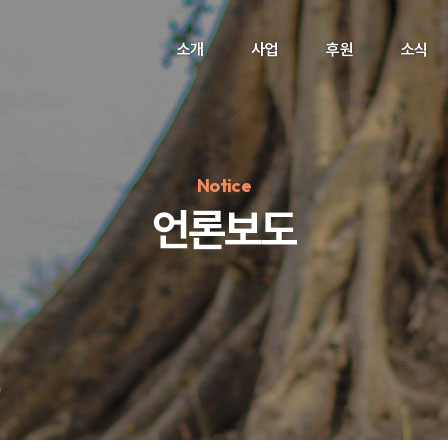
소개
사업
후원
소식
Notice
언론보도
정기후원
#하트플레이스
#캠페인
#팬덤후원