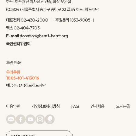
하트-하트재단 이사장 신인숙, 회장 오지철
(05824) 서울특별시 송파구 송이로 23길 34 하트-하트재단
대표전화
02-430-2000
후원문의
1833-9005
팩스
02-404-7703
E-mail
donation@heart-heart.org
국민권익위원회
후원 계좌
우리은행
1005-101-413016
예금주 : (사)하트하트재단
이용약관
개인정보처리방침
FAQ
인재채용
오시는길