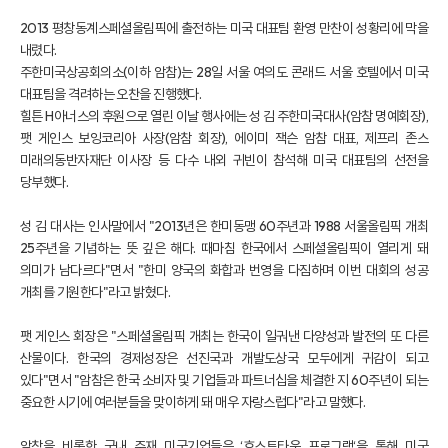
2013 평창동계스페셜올림픽에 출전하는 미국 대표팀 환영 만찬이 성황리에 막을
내렸다.
주한미국상공회의소(이하 암참)는 28일 서울 여의도 콘래드 서울 호텔에서 미국
대표팀을 격려하는 오찬을 진행했다.
힐튼 H아너스의 후원으로 열린 이날 행사에는 성 김 주한미국대사(암참 명예회장),
팻 게인스 보잉코리아 사장(암참 회장), 에이미 잭슨 암참 대표, 제프리 존스
미래의동반자재단 이사장 등 다수 내외 귀빈이 참석해 미국 대표팀의 선전을
당부했다.
성 김 대사는 인사말에서 "2013년은 한미동맹 60주년과 1988 서울올림픽 개최
25주년을 기념하는 뜻 깊은 해다. 때마침 한국에서 스페셜올림픽이 열리게 돼
의미가 남다르다"면서 "한미 양국의 화합과 번영을 다짐하며 이번 대회의 성공
개최를 기원한다"라고 밝혔다.
팻 게인스 회장은 "스페셜올림픽 개최는 한국이 일궈낸 다양성과 발전의 또 다른
산물이다. 한국의 경제성장은 선진국과 개발도상국 모두에게 귀감이 되고
있다"면서 "암참은 한국 소비자 및 기업들과 파트너십을 체결한 지 60주년이 되는
중요한 시기에 여러분들을 맞이하게 돼 매우 자랑스럽다"라고 말했다.
암참을 비롯한 국내 주재 미국기업들은 ‘호스트타운 프로그램‘을 통해 미국