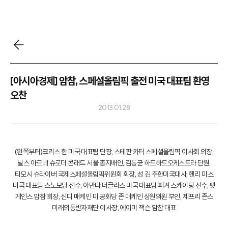
[아시아경제] 암참, 스페셜올림픽 출전 미국 대표팀 환영
오찬
2013.01.28
(왼쪽부터)크리스 한 미국 대표팀 단장, 스테판 카터 스페셜올림픽 이사회 의장,
닐스 아르네 슈로더 콘래드 서울 총지배인, 김동균 하트하트오케스트라 단원,
티모시 슈라이버 국제스페셜올림픽위원회 회장, 성 김 주한미국대사, 헨리 미스
미국 대표팀 스노보딩 선수, 아만다 더글라스 미국 대표팀 피겨 스케이팅 선수, 팻
게인스 암참 회장, 신디 매케인 미 공화당 존 매케인 상원의원 부인, 제프리 존스
미래의동반자재단 이사장, 에이미 잭슨 암참 대표