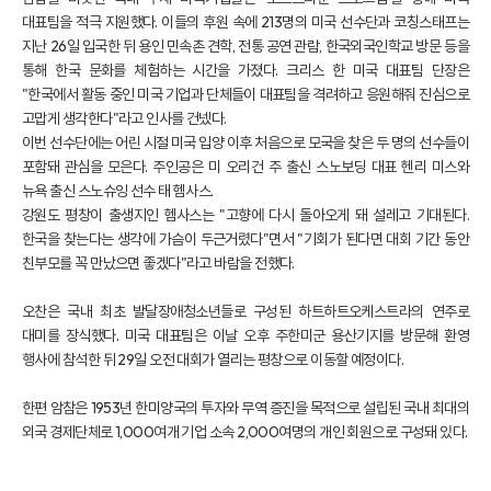
대표팀을 적극 지원했다. 이들의 후원 속에 213명의 미국 선수단과 코칭스태프는
지난 26일 입국한 뒤 용인 민속촌 견학, 전통 공연 관람, 한국외국인학교 방문 등을
통해 한국 문화를 체험하는 시간을 가졌다. 크리스 한 미국 대표팀 단장은
"한국에서 활동 중인 미국 기업과 단체들이 대표팀을 격려하고 응원해줘 진심으로
고맙게 생각한다"라고 인사를 건넸다.
이번 선수단에는 어린 시절 미국 입양 이후 처음으로 모국을 찾은 두 명의 선수들이
포함돼 관심을 모은다. 주인공은 미 오리건 주 출신 스노보딩 대표 헨리 미스와
뉴욕 출신 스노슈잉 선수 태 헴사스.
강원도 평창이 출생지인 헴사스는 "고향에 다시 돌아오게 돼 설레고 기대된다.
한국을 찾는다는 생각에 가슴이 두근거렸다"면서 "기회가 된다면 대회 기간 동안
친부모를 꼭 만났으면 좋겠다"라고 바람을 전했다.
오찬은 국내 최초 발달장애청소년들로 구성된 하트하트오케스트라의 연주로
대미를 장식했다. 미국 대표팀은 이날 오후 주한미군 용산기지를 방문해 환영
행사에 참석한 뒤 29일 오전 대회가 열리는 평창으로 이동할 예정이다.
한편 암참은 1953년 한미양국의 투자와 무역 증진을 목적으로 설립된 국내 최대의
외국 경제단체로 1,000여개 기업 소속 2,000여명의 개인 회원으로 구성돼 있다.