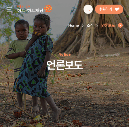
후원하기
gnb menu open
Home
소식
언론보도
인기 키워드
Notice
#정기후원
#하트플레이스
#캠페인
#팬덤후원
언론보도
언론보도