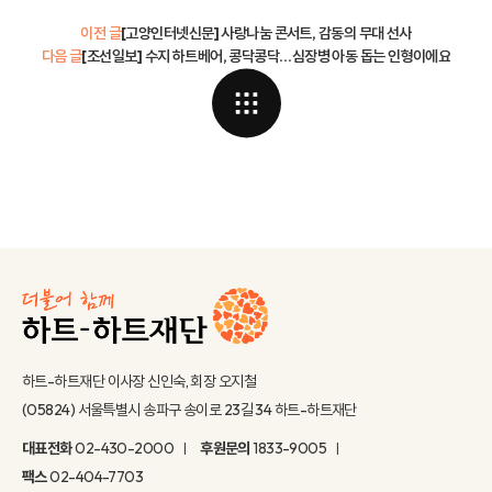
이전 글
[고양인터넷신문] 사랑나눔 콘서트, 감동의 무대 선사
다음 글
[조선일보] 수지 하트베어, 콩닥콩닥…심장병 아동 돕는 인형이에요
하트-하트재단 이사장 신인숙, 회장 오지철
(05824) 서울특별시 송파구 송이로 23길 34 하트-하트재단
대표전화
02-430-2000
후원문의
1833-9005
팩스
02-404-7703