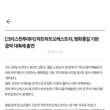
[크리스천투데이] 하트하트오케스트라, 평화통일 기원
음악 대축제 출연
2013.07.01
오는 29일 오후 5시 30분, 강원도 철원 노동당사 광장에서 기독교음악예술원과
하트하트재단이 주최하는 평화통일 기원 ‘아가페 페스티벌 2013’ 음악 대축제가
개최된다.
철원 군민과 지역민을 관객으로 초청한 가운데 열리는 이번 대축제에는
하트하트오케스트라(지휘자 박성호)와 기독교음악예술원 산하 전국 아가페코랄
8개 합창단이 함께한다.
발잘장애 청소년들이 구성한 하트하트오케스트라는 경기병 서곡과 찬송가