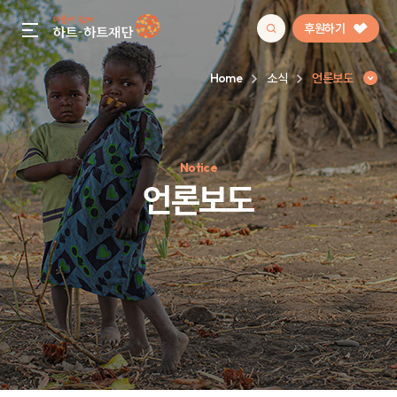
후원하기
gnb menu open
Home
소식
언론보도
인기 키워드
Notice
#정기후원
#하트플레이스
#캠페인
#팬덤후원
언론보도
언론보도