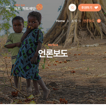
후원하기
gnb menu open
Home
소식
언론보도
인기 키워드
Notice
#정기후원
#하트플레이스
#캠페인
#팬덤후원
언론보도
언론보도