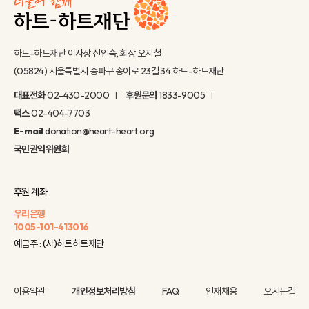
하트-하트재단 이사장 신인숙, 회장 오지철
(05824) 서울특별시 송파구 송이로 23길 34 하트-하트재단
대표전화
02-430-2000
후원문의
1833-9005
팩스
02-404-7703
E-mail
donation@heart-heart.org
국민권익위원회
후원 계좌
우리은행
1005-101-413016
예금주 : (사)하트하트재단
이용약관
개인정보처리방침
FAQ
인재채용
오시는길