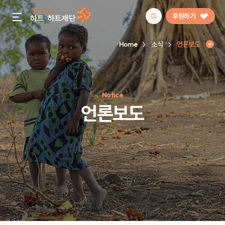
후원하기
gnb menu open
Home
소식
언론보도
인기 키워드
Notice
#정기후원
#하트플레이스
#캠페인
#팬덤후원
언론보도
언론보도