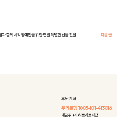
과 함께 시각장애인을 위한 연말 특별한 선물 전달
다음 글
후원 계좌
우리은행
1005-101-413016
예금주 : (사)하트하트재단