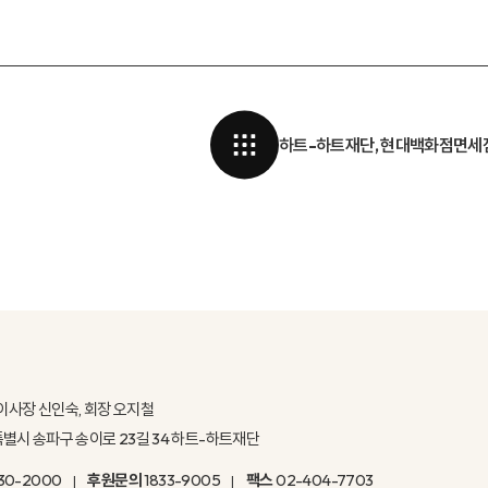
하트-하트재단, 현대백화점면세점
이사장 신인숙, 회장 오지철
울특별시 송파구 송이로 23길 34 하트-하트재단
30-2000
후원문의
1833-9005
팩스
02-404-7703