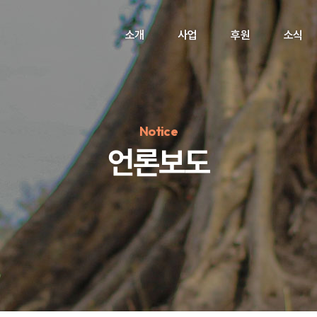
소개
사업
후원
소식
Notice
언론보도
정기후원
#하트플레이스
#캠페인
#팬덤후원