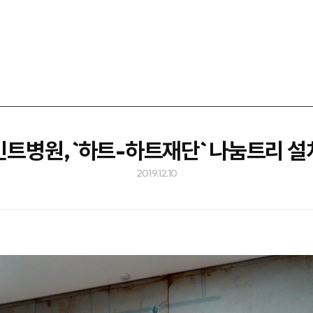
민트병원, `하트-하트재단` 나눔트리 설
2019.12.10