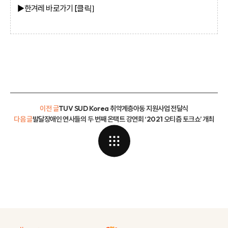
▶한겨레 바로가기
[클
릭]
이전 글
TUV SUD Korea 취약계층아동 지원사업 전달식
다음 글
발달장애인 연사들의 두 번째 온택트 강연회 ‘2021 오티즘 토크쇼’ 개최