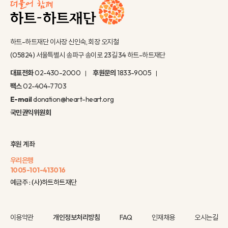
하트-하트재단 이사장 신인숙, 회장 오지철
(05824) 서울특별시 송파구 송이로 23길 34 하트-하트재단
대표전화
02-430-2000
후원문의
1833-9005
팩스
02-404-7703
E-mail
donation@heart-heart.org
국민권익위원회
후원 계좌
우리은행
1005-101-413016
예금주 : (사)하트하트재단
이용약관
개인정보처리방침
FAQ
인재채용
오시는길