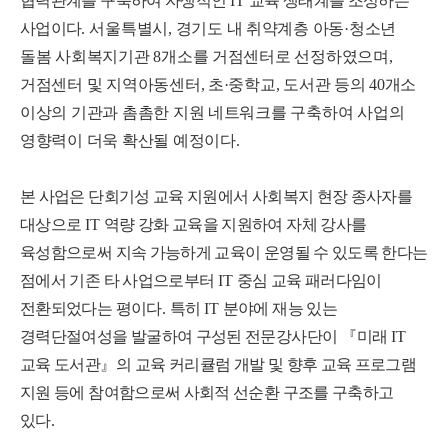
협력관계를 구축하여 자생적인
IT
교육 생태계를 조성하는
사업이다
.
서울특별시
,
경기도 내 취약계층 아동
·
청소년
돌봄 사회복지기관
8
개소를 거점센터로 선정하였으며
,
거점센터 및 지역아동센터
,
초
·
중학교
,
도서관 등의
40
개소
이상의 기관과 촘촘한 지원 네트워크를 구축하여 사업의
영향력이 더욱 확산될 예정이다
.
본 사업은 단회기성 교육 지원에서 사회복지 현장 종사자를
대상으로
IT
역량 강화 교육을 지원하여 자체 강사를
육성함으로써 지속 가능하게 교육이 운영될 수 있도록 한다는
점에서 기존 타 사업으로부터
IT
중심 교육 패러다임이
전환되었다는 평이다
.
특히
IT
분야에 재능 있는
경력단절여성을 발굴하여 구성된 전문강사단이
『
미래
IT
교육 도서관
』
의 교육 커리큘럼 개발 및 향후 교육 프로그램
지원 등에 참여함으로써 사회적 선순환 구조를 구축하고
있다
.