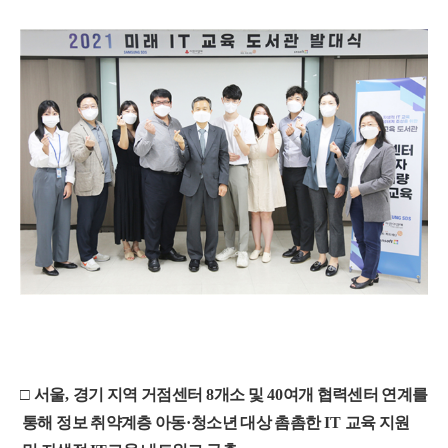
□
서울
,
경기 지역 거점센터
8
개소 및
40
여개 협력센터 연계를
통해 정보 취약계층 아동
·
청소년 대상 촘촘한
IT
교육 지원