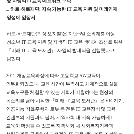
및 자생적
IT
교육 네트워크 구축
□
하트
-
하트재단
,
지속 가능한
IT
교육 지원 및 미래인재
양성에 앞장서
하트
-
하트재단
(
회장 오지철
)
은 지난
6
일 소외계층 아동
·
청소년
IT
교육 지원 및 자생젹
IT
교육 생태계 조성을 위한
『
미래
IT
교육 도서관
』
사업의 발대식을 진행했다고
밝혔다
.
2015
개정교육과정에 따라 초등학교
SW
교육이
의무화되었으나
,
교육 시간이 부족하고 체계적으로 실물
교육도구를 체험할 수 있는 기회가 미흡하다는 현장의
목소리를 담아 시작한
『
미래
IT
교육 도서관
』
은
VR
기기
,
인공지능
·
자율주행차 로봇 등 전문
IT
교육장비 및 교육
컨텐츠의 지원과 더불어
,
지역사회 내
지속 가능하게
IT
교육이 확장될 수 있도록 지역사회 내 사회복지기관과