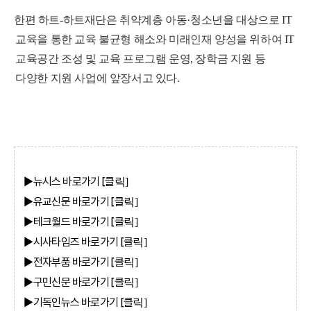
한편 하트
-
하트재단은 취약계층 아동
·
청소년을 대상으로
IT
교육을 통한 교육 불균형 해소와 미래인재 양성을 위하여
IT
교육공간 조성 및 교육 프로그램 운영
,
장학금 지원 등
다양한 지원 사업에 앞장서고 있다
.
▶뉴시스
바로가기 [클
릭]
▶유교신문
바로가기 [클
릭]
▶테크월드
바로가기 [클
릭]
▶시사타임즈
바로가기 [클
릭]
▶전자부품
바로가기 [클
릭]
▶구민신문
바로가기 [클
릭]
▶기독인뉴스
바로가기 [클
릭]