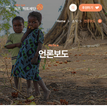
후원하기
gnb menu open
Home
소식
언론보도
인기 키워드
Notice
#정기후원
#하트플레이스
#캠페인
#팬덤후원
언론보도
언론보도