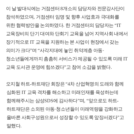
이 날 발대식에는 거점센터
8
개소의 담당자와 전문강사단이
참석하였으며
,
거점센터 임명 및 향후 사업효과 극대화를
위한 협력방안을 논의하였다
.
한 거점센터의
담당자는
“IT
교육장비의 단기 대여와 단회기 교육을 넘어 지역사회 내에서
장기적으로
IT
교육을 지원하는 본 사업이 현장에서 갖는
의미가 크다
”
며
“
사각지대에 놓인 취약계층 아동
·
청소년들에게까지 촘촘히 서비스가 제공될 수 있도록 미래
IT
교육 도서관 운영에 힘쓰겠다
”
고 참여 소감을 밝혔다
.
오지철 하트
-
하트재단 회장은
“4
차 산업혁명의 도래와 함께
심화된
IT
교육 격차를 해소하고 미래인재를 육성하는데
함께해주시는 삼성
SDS
에 감사하다
”
며
, “
앞으로도 하트
-
하트재단
은 소외된 아동
·
청소년들이 미래역량을 강화하고
올바른 사회구성원으로서 성장할 수 있도록 앞장서겠다
”
고
말했다
.