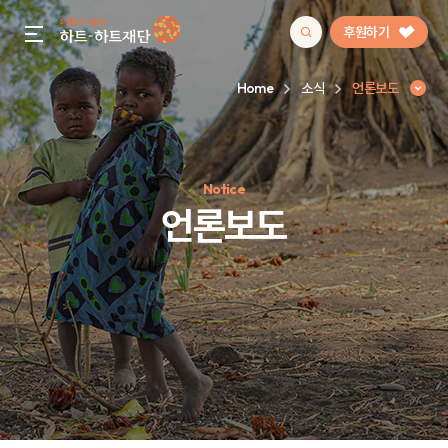
후원하기
gnb menu open
Home
소식
언론보도
인기 키워드
Notice
#정기후원
#하트플레이스
#캠페인
#팬덤후원
언론보도
언론보도