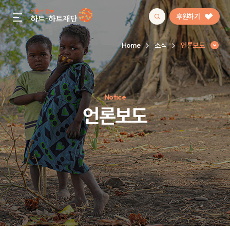
후원하기
gnb menu open
Home
소식
언론보도
인기 키워드
Notice
#정기후원
#하트플레이스
#캠페인
#팬덤후원
언론보도
언론보도