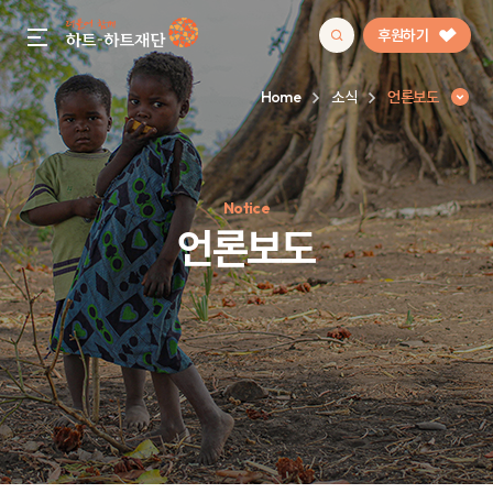
후원하기
gnb menu open
Home
소식
언론보도
인기 키워드
Notice
#정기후원
#하트플레이스
#캠페인
#팬덤후원
언론보도
언론보도