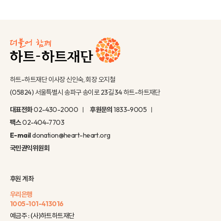
하트-하트재단 이사장 신인숙, 회장 오지철
(05824) 서울특별시 송파구 송이로 23길 34 하트-하트재단
대표전화
02-430-2000
후원문의
1833-9005
팩스
02-404-7703
E-mail
donation@heart-heart.org
국민권익위원회
후원 계좌
우리은행
1005-101-413016
예금주 : (사)하트하트재단