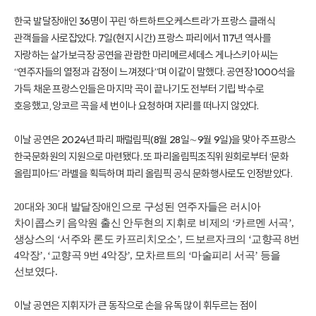
한국 발달장애인 36명이 꾸린 ‘하트하트오케스트라’가 프랑스 클래식
관객들을 사로잡았다. 7일(현지 시간) 프랑스 파리에서 117년 역사를
자랑하는 살가보극장 공연을 관람한 마리메르세데스 게나스키아 씨는
“연주자들의 열정과 감정이 느껴졌다”며 이같이 말했다. 공연장 1000석을
가득 채운 프랑스인들은 마지막 곡이 끝나기도 전부터 기립 박수로
호응했고, 앙코르 곡을 세 번이나 요청하며 자리를 떠나지 않았다.
이날 공연은 2024년 파리 패럴림픽(8월 28일∼9월 9일)을 맞아 주프랑스
한국문화원의 지원으로 마련됐다. 또 파리올림픽조직위원회로부터 ‘문화
올림피아드’ 라벨을 획득하며 파리 올림픽 공식 문화행사로도 인정받았다.
20대와 30대 발달장애인으로 구성된 연주자들은 러시아
차이콥스키 음악원 출신 안두현의 지휘로 비제의 ‘카르멘 서곡’,
생상스의 ‘서주와 론도 카프리치오소’, 드보르자크의 ‘교향곡 8번
4악장’, ‘교향곡 9번 4악장’, 모차르트의 ‘마술피리 서곡’ 등을
선보였다.
이날 공연은 지휘자가 큰 동작으로 손을 유독 많이 휘두르는 점이