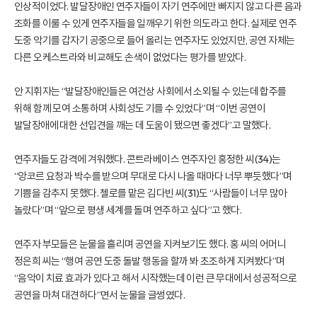
인상적이었다. 발달장애인 연주자들이 자기 연주에만 빠지지 않고 다른 음과
조화를 이룰 수 있게 연주자들을 일깨우기 위한 의도라고 한다. 실제로 연주
도중 악기를 갑자기 공중으로 들어 올리는 연주자도 있었지만, 공연 자체는
다른 오케스트라와 비교해도 손색이 없었다는 평가를 받았다.
안 지휘자는 “발달장애인들은 여건상 사회에서 소외될 수 있는데 합주를
위해 함께 모여 소통하며 사회성도 기를 수 있었다”며 “이번 공연이
발달장애에 대한 선입견을 깨는 데 도움이 됐으면 좋겠다”고 말했다.
연주자들도 감격에 겨워했다. 콘트라베이스 연주자인 홍정한 씨(34)는
“앙코르 요청과 박수를 받으며 무대로 다시 나올 때마다 너무 뿌듯했다”며
기쁨을 감추지 못했다. 첼로를 맡은 김다빈 씨(31)도 “사람들이 너무 많아
놀랐다”며 “앞으로 평생 세계를 돌며 연주하고 싶다”고 했다.
연주자 부모들은 눈물을 흘리며 공연을 지켜보기도 했다. 홍 씨의 어머니
정은희 씨는 “행여 공연 도중 돌발 행동을 할까 봐 초조하게 지켜봤다”며
“음악이 치료 효과가 있다고 해서 시작했는데 이런 큰 무대에서 성공적으로
공연을 마쳐 대견하다”면서 눈물을 글썽였다.