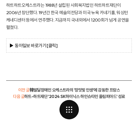
하트하트오케스트라는 1988년 설립된 사회복지법인 하트하트재단이
2006년 창단했다. 19년간 한국 예술의전당과 미국 뉴욕 카네기홀, 워싱턴
케네디센터 등에서 연주했다. 지금까지 국내외에서 1200회가 넘게 공연을
펼쳤다.
▶ 동아일보
바로가기 [클
릭]
이전 글
韓발달장애인 오케스트라의 '장밋빛 인생'에 감동한 프랑스
다음 글
하트-하트재단 '2024 SK하이닉스 하인슈타인 올림피아드' 성료