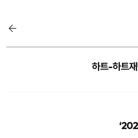
하트-하트재단
‘2