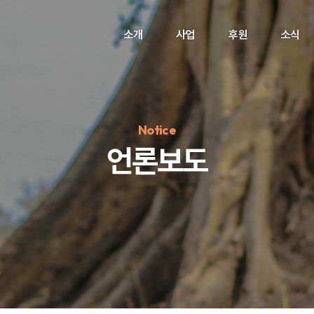
소개
사업
후원
소식
Notice
언론보도
정기후원
#하트플레이스
#캠페인
#팬덤후원