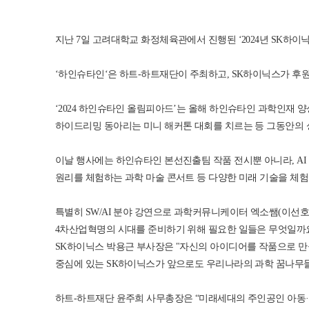
지난 7일 고려대학교 화정체육관에서 진행된 ‘2024년 SK하이
‘하인슈타인‘은 하트-하트재단이 주최하고, SK하이닉스가 
‘2024 하인슈타인 올림피아드’는 올해 하인슈타인 과학인재 
하이드리밍 동아리는 미니 해커톤 대회를 치르는 등 그동안의 
이날 행사에는 하인슈타인 본선진출팀 작품 전시뿐 아니라, AI 
원리를 체험하는 과학 마술 콘서트 등 다양한 미래 기술을 체험
특별히 SW/AI 분야 강연으로 과학커뮤니케이터 엑소쌤(이선호
4차산업혁명의 시대를 준비하기 위해 필요한 일들은 무엇일까요
SK하이닉스 박용근 부사장은 "자신의 아이디어를 작품으로 만
중심에 있는 SK하이닉스가 앞으로도 우리나라의 과학 꿈나무들
하트-하트재단 윤주희 사무총장은 “미래세대의 주인공인 아동·