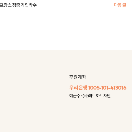
. 프랑스 청중 기립박수
다음 글
후원 계좌
우리은행
1005-101-413016
예금주 : (사)하트하트재단