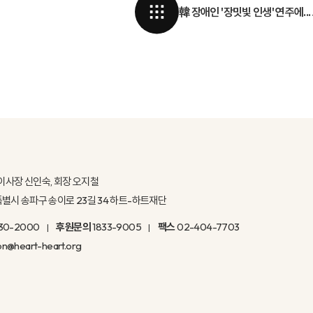
韓 장애인 '장밋빛 인생' 연주에..
이사장 신인숙, 회장 오지철
울특별시 송파구 송이로 23길 34 하트-하트재단
30-2000
후원문의
1833-9005
팩스
02-404-7703
on@heart-heart.org