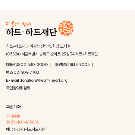
하트-하트재단 이사장 신인숙, 회장 오지철
(05824) 서울특별시 송파구 송이로 23길 34 하트-하트재단
대표전화
02-430-2000
후원문의
1833-9005
팩스
02-404-7703
E-mail
donation@heart-heart.org
국민권익위원회
후원 계좌
우리은행
1005-101-413016
예금주 : (사)하트하트재단