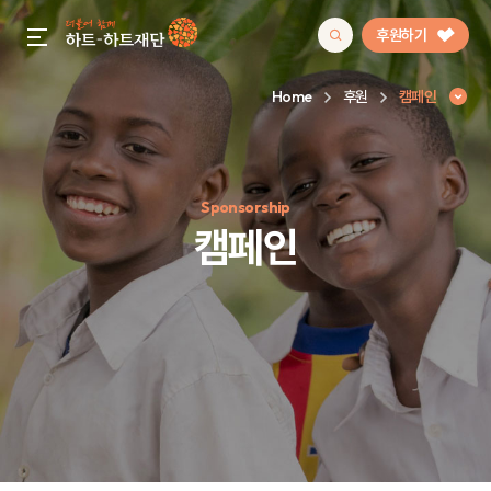
후원하기
gnb menu open
Home
후원
캠페인
인기 키워드
Sponsorship
#정기후원
#하트플레이스
#캠페인
#팬덤후원
캠페인
캠페인