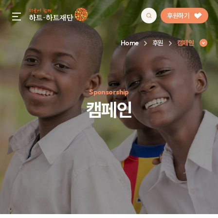
후원하기
gnb menu open
Home
후원
캠페인
인기 키워드
Sponsorship
#정기후원
#하트플레이스
#캠페인
#팬덤후원
캠페인
캠페인