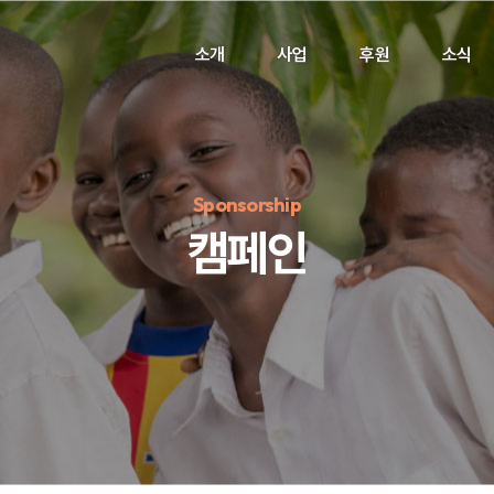
소개
사업
후원
소식
Sponsorship
캠페인
정기후원
#하트플레이스
#캠페인
#팬덤후원