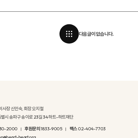
다음글이 없습니다.
이사장 신인숙, 회장 오지철
울특별시 송파구 송이로 23길 34 하트-하트재단
30-2000
후원문의
1833-9005
팩스
02-404-7703
on@heart-heart.org