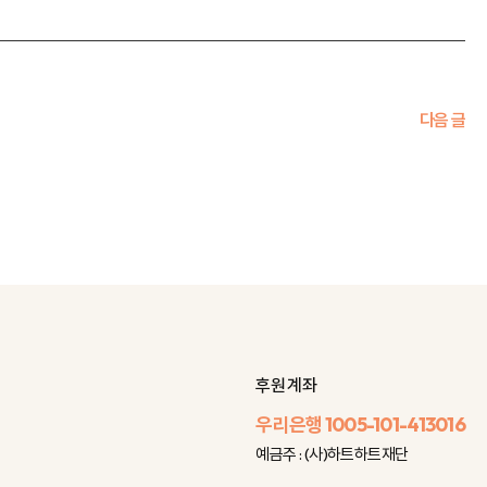
다음 글
후원 계좌
우리은행
1005-101-413016
예금주 : (사)하트하트재단