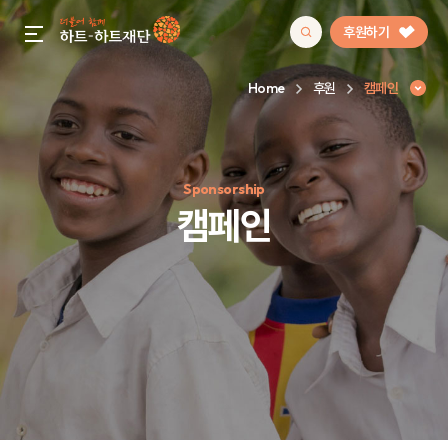
후원하기
gnb menu open
Home
후원
캠페인
인기 키워드
Sponsorship
#정기후원
#하트플레이스
#캠페인
#팬덤후원
캠페인
캠페인