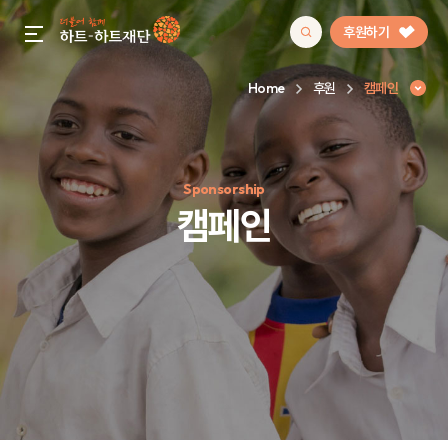
후원하기
gnb menu open
Home
후원
캠페인
인기 키워드
Sponsorship
#정기후원
#하트플레이스
#캠페인
#팬덤후원
캠페인
캠페인