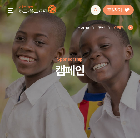
후원하기
gnb menu open
Home
후원
캠페인
인기 키워드
Sponsorship
#정기후원
#하트플레이스
#캠페인
#팬덤후원
캠페인
캠페인