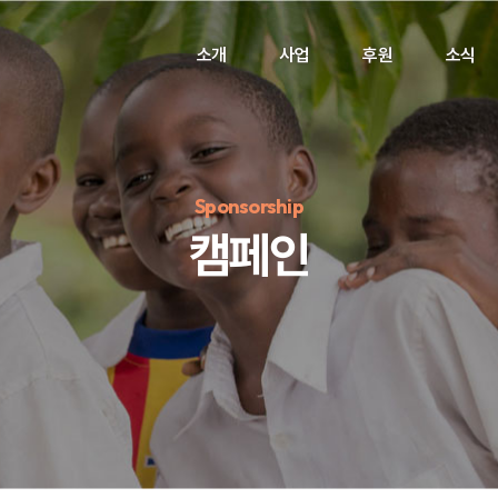
소개
사업
후원
소식
Sponsorship
캠페인
정기후원
#하트플레이스
#캠페인
#팬덤후원