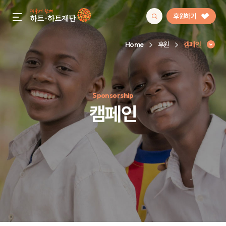
후원하기
gnb menu open
Home
후원
캠페인
인기 키워드
Sponsorship
#정기후원
#하트플레이스
#캠페인
#팬덤후원
캠페인
캠페인