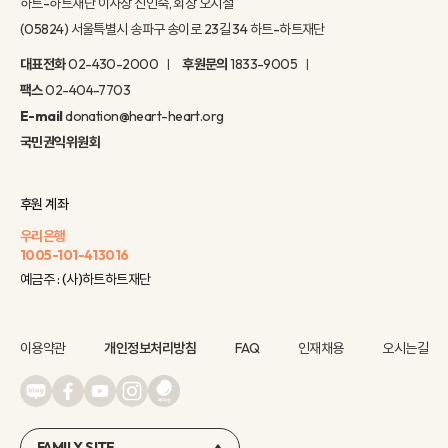
하트-하트재단 이사장 신인숙, 회장 오지철
(05824) 서울특별시 송파구 송이로 23길 34 하트-하트재단
대표전화
02-430-2000
후원문의
1833-9005
팩스
02-404-7703
E-mail
donation@heart-heart.org
국민권익위원회
후원 계좌
우리은행
1005-101-413016
예금주 : (사)하트하트재단
이용약관
개인정보처리방침
FAQ
인재채용
오시는길
FAMILY SITE