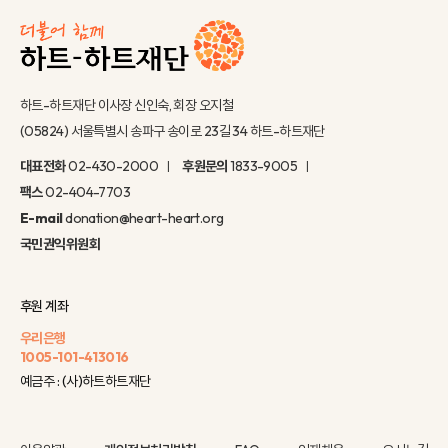
하트-하트재단 이사장 신인숙, 회장 오지철
(05824) 서울특별시 송파구 송이로 23길 34 하트-하트재단
대표전화
02-430-2000
후원문의
1833-9005
팩스
02-404-7703
E-mail
donation@heart-heart.org
국민권익위원회
후원 계좌
우리은행
1005-101-413016
예금주 : (사)하트하트재단