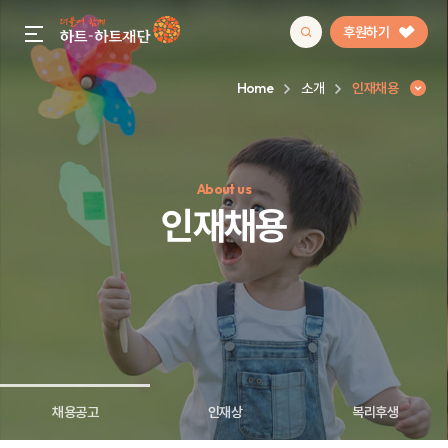
후원하기
gnb menu open
Home
소개
인재채용
인기 키워드
About us
#정기후원
#하트플레이스
#캠페인
#팬덤후원
인재채용
채용공고
인재상
복리후생
인재채용