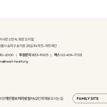
이사장 신인숙, 회장 오지철
울특별시 송파구 송이로 23길 34 하트-하트재단
30-2000
후원문의
1833-9005
팩스
02-404-7703
on@heart-heart.org
약관
개인정보처리방침
FAQ
인재채용
오시는길
FAMILY SITE