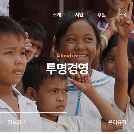
소개
사업
후원
소식
About us
투명경영
정기후원
#하트플레이스
#캠페인
#팬덤후원
정보공개
윤리규정