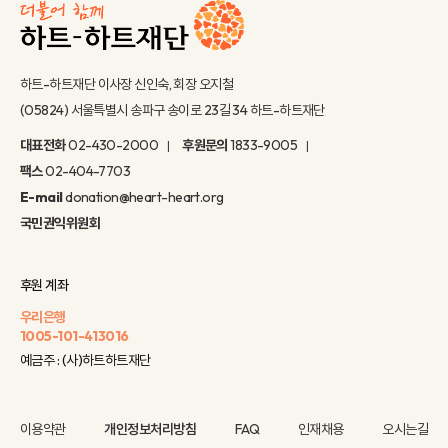
하트-하트재단 이사장 신인숙, 회장 오지철
(05824) 서울특별시 송파구 송이로 23길 34 하트-하트재단
대표전화
02-430-2000
후원문의
1833-9005
팩스
02-404-7703
E-mail
donation@heart-heart.org
국민권익위원회
후원 계좌
우리은행
1005-101-413016
예금주 : (사)하트하트재단
이용약관
개인정보처리방침
FAQ
인재채용
오시는길