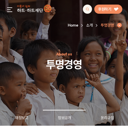
후원하기
gnb menu open
Home
소개
투명경영
인기 키워드
About us
#정기후원
#하트플레이스
#캠페인
#팬덤후원
투명경영
재정보고
정보공개
윤리규정
투명경영