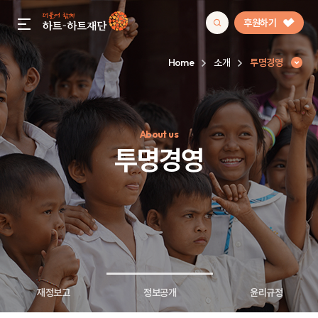
후원하기
gnb menu open
Home
소개
투명경영
인기 키워드
About us
#정기후원
#하트플레이스
#캠페인
#팬덤후원
투명경영
재정보고
정보공개
윤리규정
투명경영