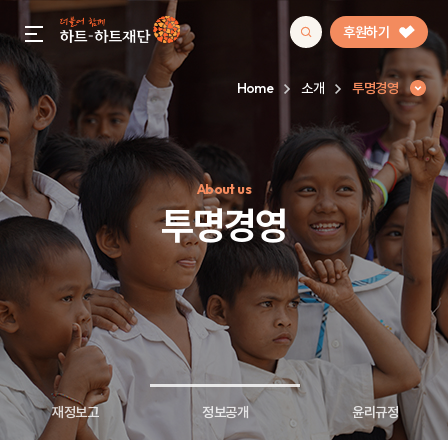
후원하기
gnb menu open
Home
소개
투명경영
인기 키워드
About us
#정기후원
#하트플레이스
#캠페인
#팬덤후원
투명경영
재정보고
정보공개
윤리규정
투명경영