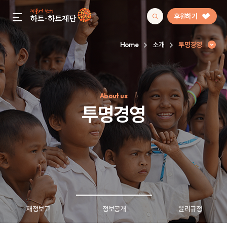
후원하기
gnb menu open
Home
소개
투명경영
인기 키워드
About us
#정기후원
#하트플레이스
#캠페인
#팬덤후원
투명경영
재정보고
정보공개
윤리규정
투명경영