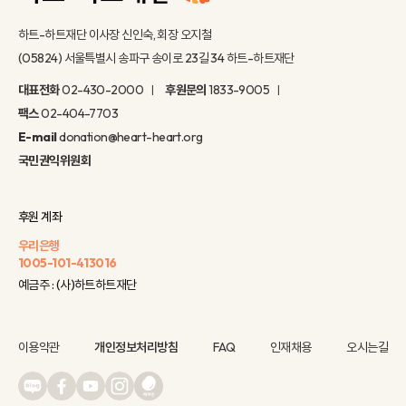
하트-하트재단 이사장 신인숙, 회장 오지철
(05824) 서울특별시 송파구 송이로 23길 34 하트-하트재단
대표전화
02-430-2000
후원문의
1833-9005
팩스
02-404-7703
E-mail
donation@heart-heart.org
국민권익위원회
후원 계좌
우리은행
1005-101-413016
예금주 : (사)하트하트재단
이용약관
개인정보처리방침
FAQ
인재채용
오시는길