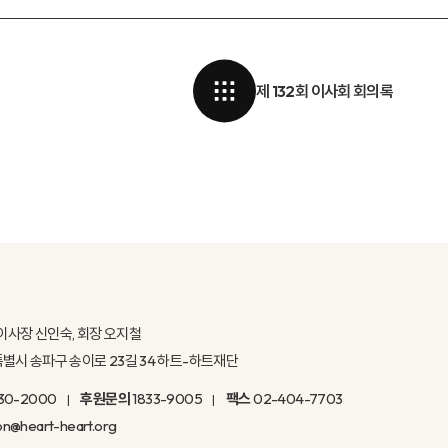
제 132회 이사회 회의록
이사장 신인숙, 회장 오지철
울특별시 송파구 송이로 23길 34 하트-하트재단
30-2000
후원문의
1833-9005
팩스
02-404-7703
on@heart-heart.org