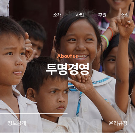
소개
사업
후원
소식
About us
투명경영
정기후원
#하트플레이스
#캠페인
#팬덤후원
정보공개
윤리규정