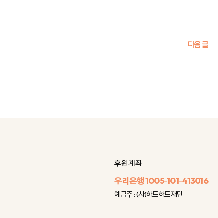
다음 글
후원 계좌
우리은행
1005-101-413016
예금주 : (사)하트하트재단