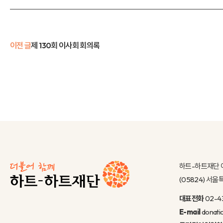
이전 글
제 130회 이사회 회의록
하트-하트재단 
(05824) 서
대표전화
02-4
E-mail
donati