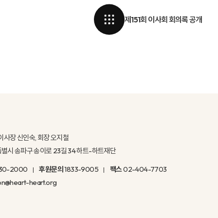
제151회 이사회 회의록 공개
이사장 신인숙, 회장 오지철
울특별시 송파구 송이로 23길 34 하트-하트재단
30-2000
후원문의
1833-9005
팩스
02-404-7703
on@heart-heart.org