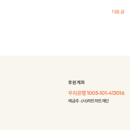
다음 글
후원 계좌
우리은행
1005-101-413016
예금주 : (사)하트하트재단