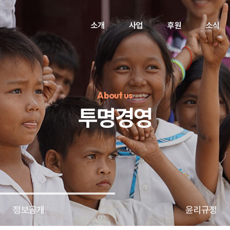
소개
사업
후원
소식
About us
투명경영
정기후원
#하트플레이스
#캠페인
#팬덤후원
정보공개
윤리규정