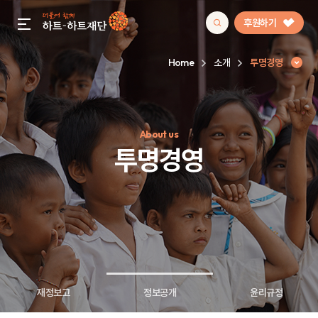
후원하기
gnb menu open
Home
소개
투명경영
인기 키워드
About us
#정기후원
#하트플레이스
#캠페인
#팬덤후원
투명경영
재정보고
정보공개
윤리규정
투명경영