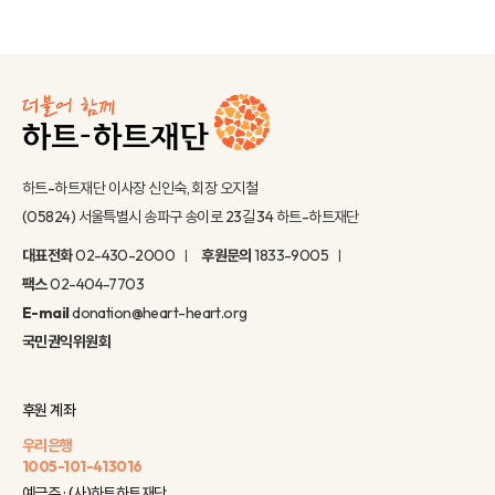
하트-하트재단 이사장 신인숙, 회장 오지철
(05824) 서울특별시 송파구 송이로 23길 34 하트-하트재단
대표전화
02-430-2000
후원문의
1833-9005
팩스
02-404-7703
E-mail
donation@heart-heart.org
국민권익위원회
후원 계좌
우리은행
1005-101-413016
예금주 : (사)하트하트재단