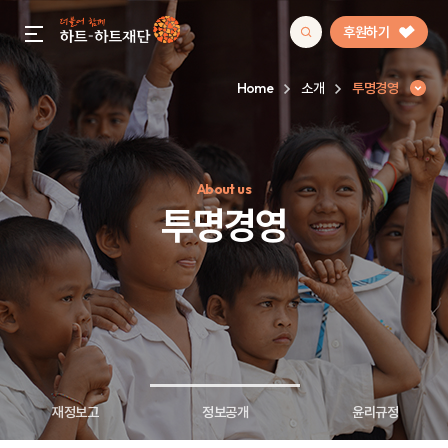
후원하기
gnb menu open
Home
소개
투명경영
인기 키워드
About us
#정기후원
#하트플레이스
#캠페인
#팬덤후원
투명경영
재정보고
정보공개
윤리규정
투명경영