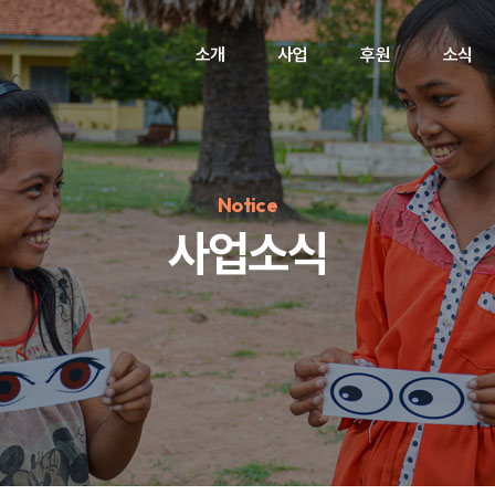
소개
사업
후원
소식
Notice
사업소식
정기후원
#하트플레이스
#캠페인
#팬덤후원