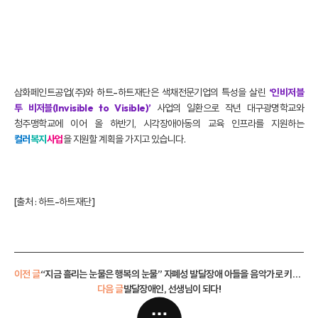
삼화페인트공업(주)와 하트-하트재단은 색채전문기업의 특성을 살린
‘인비저블
투 비저블(Invisible to Visible)’
사업의 일환으로 작년 대구광명학교와
청주맹학교에 이어 올 하반기, 시각장애아동의 교육 인프라를 지원하는
컬러
복지
사업
을 지원할 계획을 가지고 있습니다.
[출처 :
하트-하트재단
]
이전 글
“지금 흘리는 눈물은 행복의 눈물” 자폐성 발달장애 아들을 음악가로 키워낸 정은희 씨
다음 글
발달장애인, 선생님이 되다!