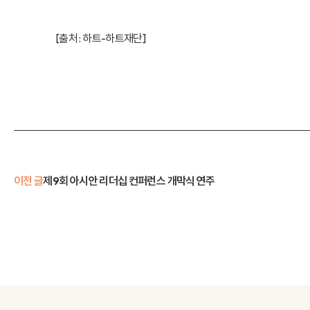
[출처 :
하트-하트재단
]
이전 글
제9회 아시안 리더십 컨퍼런스 개막식 연주