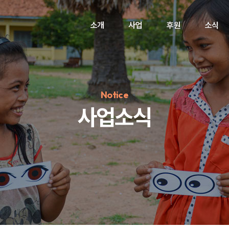
소개
사업
후원
소식
Notice
사업소식
정기후원
#하트플레이스
#캠페인
#팬덤후원