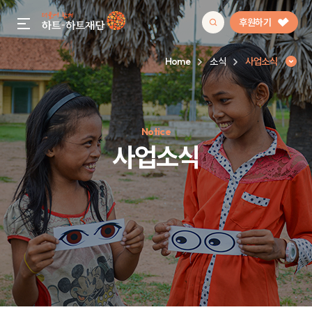
후원하기
gnb menu open
Home
소식
사업소식
인기 키워드
Notice
#정기후원
#하트플레이스
#캠페인
#팬덤후원
사업소식
사업소식