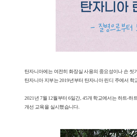
탄자니아에는 여전히 화장실 사용의 중요성이나 손 씻
탄자니아 지부는
2019
년부터 탄자니아 린디 주에서 학
2021
년
7
월
12
월부터
6
일간
, 45
개 학교에서는 하트
-
하트
개선 교육을 실시했습니다
.