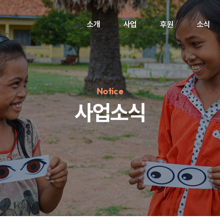
소개
사업
후원
소식
Notice
사업소식
정기후원
#하트플레이스
#캠페인
#팬덤후원