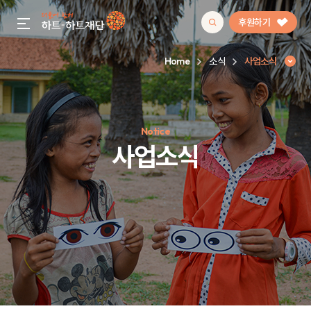
후원하기
gnb menu open
Home
소식
사업소식
인기 키워드
Notice
#정기후원
#하트플레이스
#캠페인
#팬덤후원
사업소식
사업소식