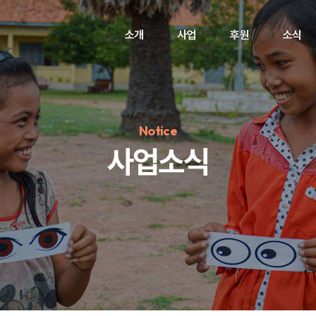
소개
사업
후원
소식
Notice
사업소식
정기후원
#하트플레이스
#캠페인
#팬덤후원