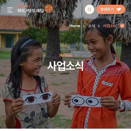
후원하기
gnb menu open
Home
소식
사업소식
인기 키워드
Notice
#정기후원
#하트플레이스
#캠페인
#팬덤후원
사업소식
사업소식