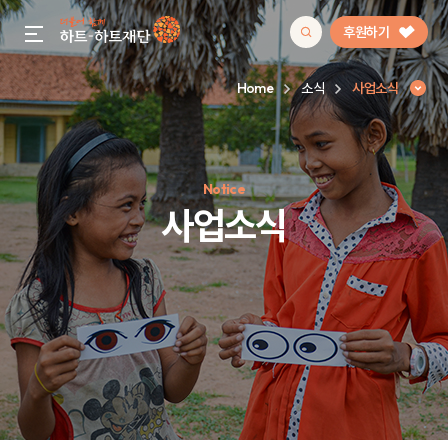
후원하기
gnb menu open
Home
소식
사업소식
인기 키워드
Notice
#정기후원
#하트플레이스
#캠페인
#팬덤후원
사업소식
사업소식