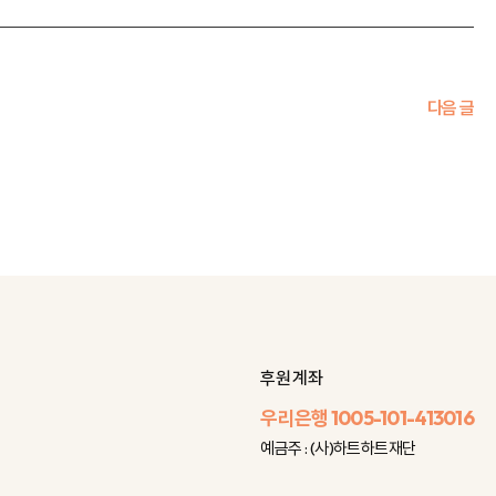
다음 글
후원 계좌
우리은행
1005-101-413016
예금주 : (사)하트하트재단