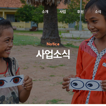
소개
사업
후원
소식
Notice
사업소식
정기후원
#하트플레이스
#캠페인
#팬덤후원