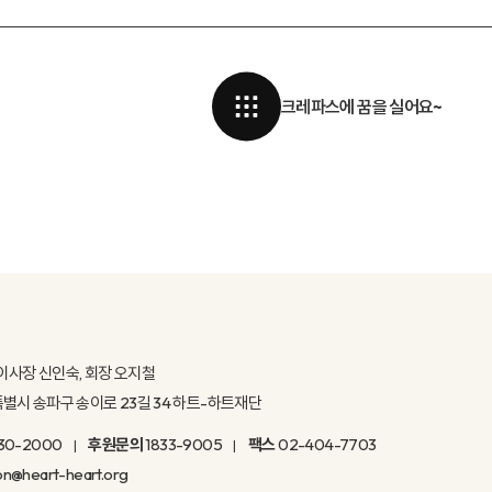
크레파스에 꿈을 실어요~
이사장 신인숙, 회장 오지철
울특별시 송파구 송이로 23길 34 하트-하트재단
30-2000
후원문의
1833-9005
팩스
02-404-7703
on@heart-heart.org