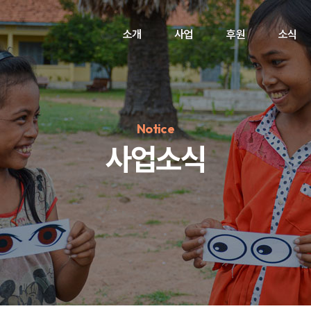
소개
사업
후원
소식
Notice
사업소식
정기후원
#하트플레이스
#캠페인
#팬덤후원