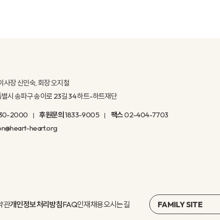
이사장 신인숙, 회장 오지철
울특별시 송파구 송이로 23길 34 하트-하트재단
30-2000
후원문의
1833-9005
팩스
02-404-7703
on@heart-heart.org
약관
개인정보처리방침
FAQ
인재채용
오시는길
FAMILY SITE