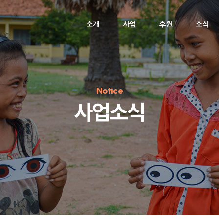
소개
사업
후원
소식
Notice
사업소식
정기후원
#하트플레이스
#캠페인
#팬덤후원