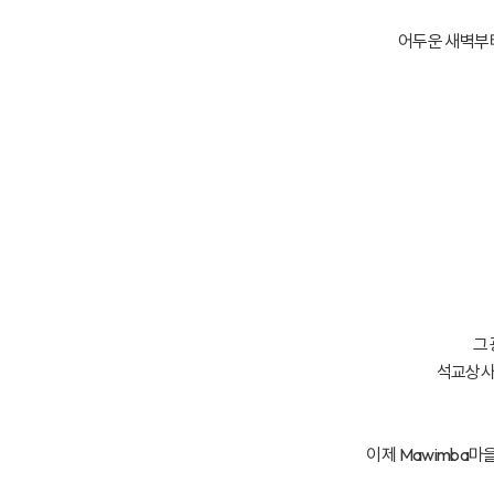
어두운 새벽부터
그
석교상사의
이제 Mawimba마