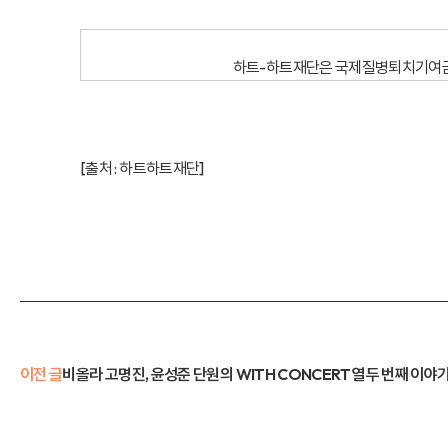
하트-하트재단은 국제질병퇴치기여금의 
[출처 :
하트하트재단
]
이전 글
비올라 고명진, 윤성준 단원의 WITH CONCERT 열두 번째 이야