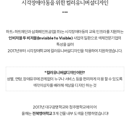
시각장애아동을 위한 컬러유니버설디자인
---
하트-하트재단과 삼화페인트공업(주)는 시각장애아동의 교육 인프라를 지원하는
인비저블 투 비저블(Invisible to Visible)
사업의 일환으로 색채전문기업의
특성을 살려
2017년부터 시각장애학교에 컬러유니버설디자인을 적용하여 지원하였습니다.
*컬러유니버설디자인이란?
성별, 연령, 장애유무에 관계없이 누구나 서비스 등을 편리하게 이용 할 수 있도록
색각이상자를 배려해 색상을 디자인 하는 것
2017년 대구광명학교와 청주맹학교에 이어
올해는
전북맹아학교
3개 건물 내부 도색을 진행하였습니다!