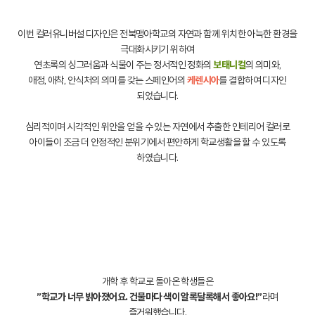
이번 컬러유니버설 디자인은 전북맹아학교의 자연과 함께 위치한 아늑한 환경을
극대화시키기 위하여
연초록의 싱그러움과 식물이 주는 정서적인 정화의
보태니컬
의 의미와,
애정, 애착, 안식처의 의미를 갖는 스페인어의
케렌시아
를 결합하여 디자인
되었습니다.
심리적이며 시각적인 위안을 얻을 수 있는 자연에서 추출한 인테리어 컬러로
아이들이 조금 더 안정적인 분위기에서 편안하게 학교생활을 할 수 있도록
하였습니다.
개학 후 학교로 돌아온 학생들은
”학교가 너무 밝아졌어요. 건물마다 색이 알록달록해서 좋아요!”
라며
즐거워했습니다.