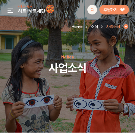
후원하기
gnb menu open
Home
소식
사업소식
인기 키워드
Notice
#정기후원
#하트플레이스
#캠페인
#팬덤후원
사업소식
사업소식