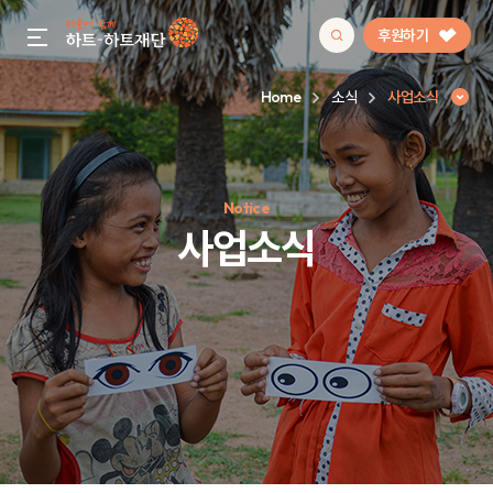
후원하기
gnb menu open
Home
소식
사업소식
인기 키워드
Notice
#정기후원
#하트플레이스
#캠페인
#팬덤후원
사업소식
사업소식