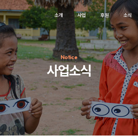
소개
사업
후원
소식
Notice
사업소식
정기후원
#하트플레이스
#캠페인
#팬덤후원