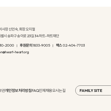
이사장 신인숙, 회장 오지철
울특별시 송파구 송이로 23길 34 하트-하트재단
30-2000
후원문의
1833-9005
팩스
02-404-7703
on@heart-heart.org
약관
개인정보처리방침
FAQ
인재채용
오시는길
FAMILY SITE