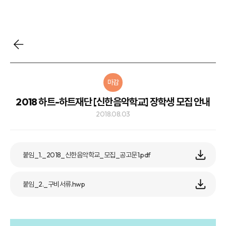
마감
2018 하트-하트재단 [신한음악학교] 장학생 모집 안내
2018.08.03
붙임_1._2018_신한음악학교_모집_공고문1.pdf
붙임_2._구비서류.hwp