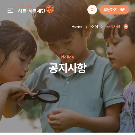
후원하기
gnb menu open
Home
소식
공지사항
인기 키워드
Notice
#정기후원
#하트플레이스
#캠페인
#팬덤후원
공지사항
공지사항