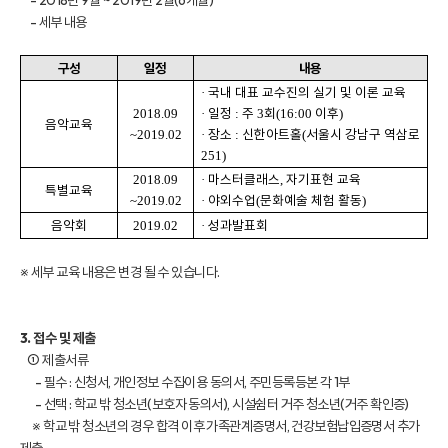
- 2018년 9월 ~ 2019년 2월(6개월)
- 세부 내용
구성
일정
내용
국내 대표 교수진의 실기 및 이론 교육
·
일정
주
회
이후
2018.09
·
:
3
(16:00
)
음악교육
장소
신한아트홀
서울시 강남구 역삼로
~2019.02
·
:
(
251)
마스터클래스
자기표현 교육
2018.09
·
,
특별교육
야외수업
문화예술 체험 활동
~2019.02
·
(
)
음악회
성과발표회
2019.02
·
※ 세부 교육 내용은 변경 될 수 있습니다.
3. 접수 및 제출
① 제출서류
- 필수 : 신청서, 개인정보 수집·이용 동의서, 주민등록등본 각 1부
- 선택 : 학교 밖 청소년(보호자 동의서), 시설·쉼터 거주 청소년(거주 확인증)
※ 학교 밖 청소년의 경우 합격 이후 가족관계증명서, 건강보험납입증명서 추가