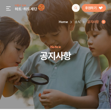
후원하기
gnb menu open
Home
소식
공지사항
인기 키워드
Notice
#정기후원
#하트플레이스
#캠페인
#팬덤후원
공지사항
공지사항