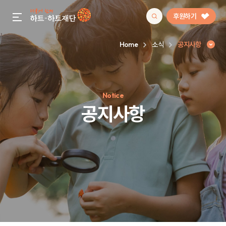
후원하기
gnb menu open
Home
소식
공지사항
인기 키워드
Notice
#정기후원
#하트플레이스
#캠페인
#팬덤후원
공지사항
공지사항