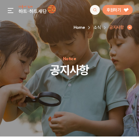
후원하기
gnb menu open
Home
소식
공지사항
인기 키워드
Notice
#정기후원
#하트플레이스
#캠페인
#팬덤후원
공지사항
공지사항