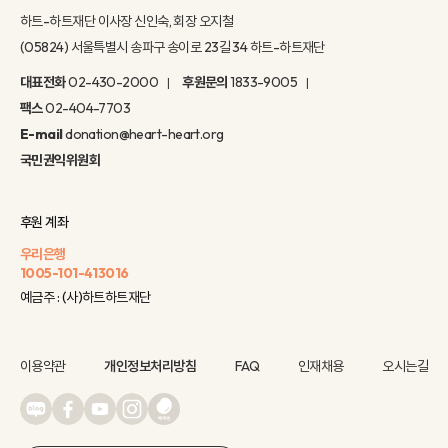
하트-하트재단 이사장 신인숙, 회장 오지철
(05824) 서울특별시 송파구 송이로 23길 34 하트-하트재단
대표전화
02-430-2000
후원문의
1833-9005
팩스
02-404-7703
E-mail
donation@heart-heart.org
국민권익위원회
후원 계좌
우리은행
1005-101-413016
예금주 : (사)하트하트재단
이용약관
개인정보처리방침
FAQ
인재채용
오시는길