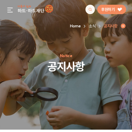
후원하기
gnb menu open
Home
소식
공지사항
인기 키워드
Notice
#정기후원
#하트플레이스
#캠페인
#팬덤후원
공지사항
공지사항