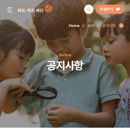
후원하기
gnb menu open
Home
소식
공지사항
인기 키워드
Notice
#정기후원
#하트플레이스
#캠페인
#팬덤후원
공지사항
공지사항